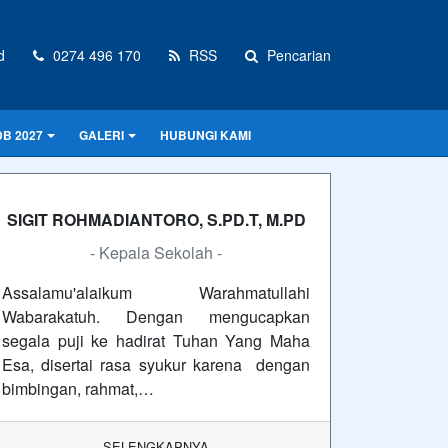
d
0274 496 170
RSS
Pencarian
B 2027
GALERI
HUBUNGI KAMI
SIGIT ROHMADIANTORO, S.PD.T, M.PD
- Kepala Sekolah -
Assalamu'alaikum Warahmatullahi
Wabarakatuh. Dengan mengucapkan
segala puji ke hadirat Tuhan Yang Maha
Esa, disertai rasa syukur karena dengan
bimbingan, rahmat,…
SELENGKAPNYA