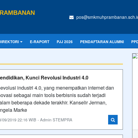
PRAMBANAN
pos@smkmuhprambanan.sch.i
DIREKTORI
E-RAPORT
PJJ 2026
PENDAFTARAN ALUMNI
PPD
endidikan, Kunci Revolusi Industri 4.0
evolusi industri 4.0, yang menempatkan internet dan
novasi sebagai main tools berbisnis sudah terjadi
alam beberapa dekade terakhir. Kanselir Jerman,
ngela Marke
8/09/2019 22:16 WIB - Admin STEMPRA