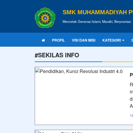
SMK MUHAMMADIYAH 
Mencetak Generasi Islami, Mandiri, Berprestasi
PROFIL
VISI DAN MISI
KATEGORI
#SEKILAS INFO
P
R
i
d
A
1