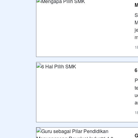
M
S
M
j
m
1
6
P
t
u
a
1
G