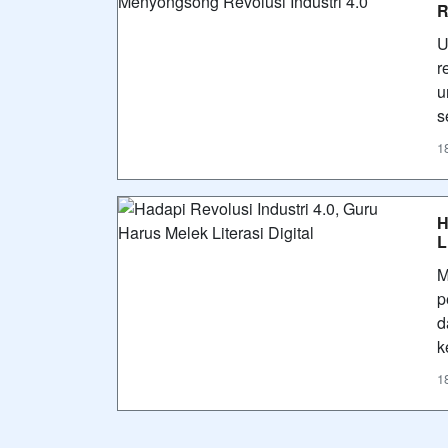
R
U
r
u
s
1
H
L
M
p
d
k
1